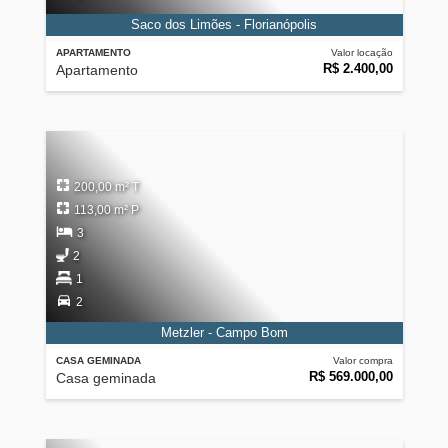
Saco dos Limões - Florianópolis
APARTAMENTO
Valor locação
R$ 2.400,00
Apartamento
200,00 m² T
113,00 m² P
3
2
1
2
Metzler - Campo Bom
CASA GEMINADA
Valor compra
R$ 569.000,00
Casa geminada