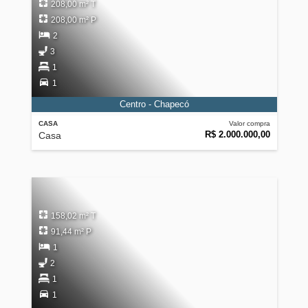
208,00 m² T
208,00 m² P
2
3
1
1
Centro - Chapecó
CASA
Valor compra
R$ 2.000.000,00
Casa
158,02 m² T
91,44 m² P
1
2
1
1