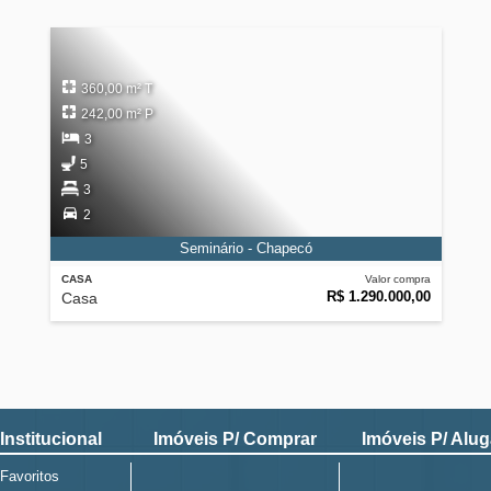
360,00 m² T
242,00 m² P
3
5
3
2
Seminário - Chapecó
CASA
Valor compra
R$ 1.290.000,00
Casa
Institucional
Imóveis P/ Comprar
Imóveis P/ Alug
Favoritos