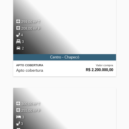
259,00 m² T
208,00 m² P
4
3
2
Centro - Chapecó
APTO COBERTURA
Valor compra
R$ 2.200.000,00
Apto cobertura
300,00 m² T
255,00 m² P
3
3