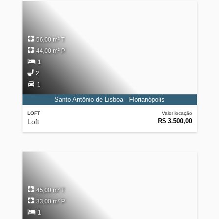
56,00 m² T
44,00 m² P
1
2
1
Santo Antônio de Lisboa - Florianópolis
LOFT
Valor locação
R$ 3.500,00
Loft
45,00 m² T
33,00 m² P
1