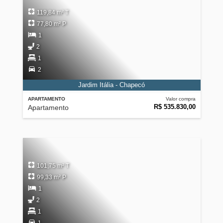
119,84 m² T
77,80 m² P
1
2
1
2
Jardim Itália - Chapecó
APARTAMENTO
Valor compra
R$ 535.830,00
Apartamento
101,75 m² T
99,33 m² P
1
2
1