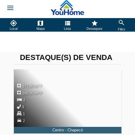
Local
Mapa
Lista
Destaques
Filtro
DESTAQUE(S) DE VENDA
573,00 m² T
280,00 m² P
2
3
1
2
Centro - Chapecó