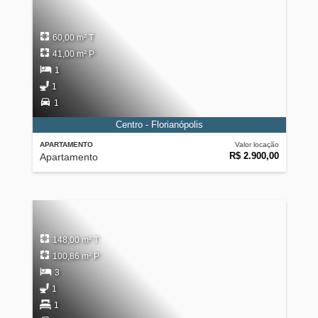
60,00 m² T
41,00 m² P
1
1
1
Centro - Florianópolis
APARTAMENTO
Valor locação
R$ 2.900,00
Apartamento
148,00 m² T
100,86 m² P
3
1
1