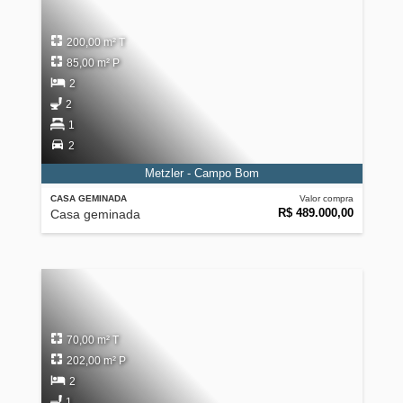
200,00 m² T
85,00 m² P
2
2
1
2
Metzler - Campo Bom
CASA GEMINADA
Valor compra
R$ 489.000,00
Casa geminada
70,00 m² T
202,00 m² P
2
1