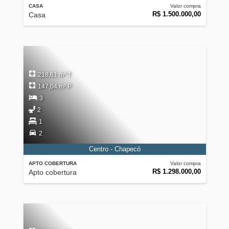
CASA
Valor compra
R$ 1.500.000,00
Casa
218,61 m² T
147,04 m² P
3
2
1
2
Centro - Chapecó
APTO COBERTURA
Valor compra
R$ 1.298.000,00
Apto cobertura