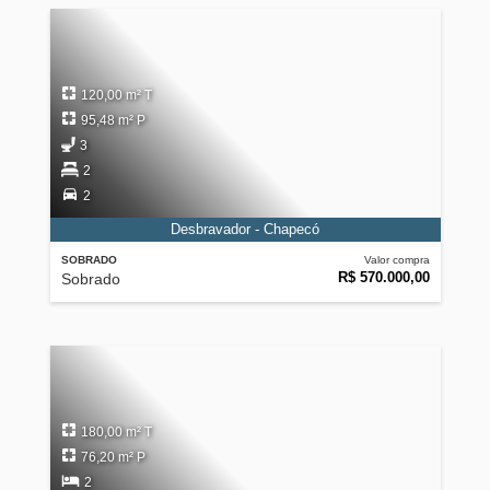
120,00 m² T
95,48 m² P
3
2
2
Desbravador - Chapecó
SOBRADO
Valor compra
R$ 570.000,00
Sobrado
180,00 m² T
76,20 m² P
2