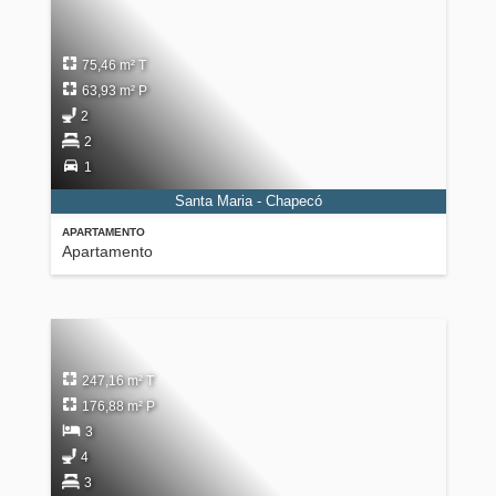
75,46 m² T
63,93 m² P
2
2
1
Santa Maria - Chapecó
APARTAMENTO
Apartamento
247,16 m² T
176,88 m² P
3
4
3