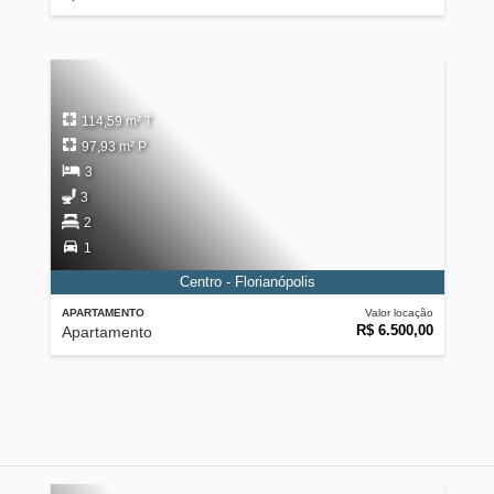
114,59 m² T
97,93 m² P
3
3
2
1
Centro - Florianópolis
APARTAMENTO
Valor locação
R$ 6.500,00
Apartamento