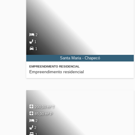
2
1
1
Santa Maria - Chapecó
EMPREENDIMENTO RESIDENCIAL
Empreendimento residencial
200,00 m² T
85,00 m² P
2
2
1