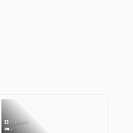
71,95 m² P
2