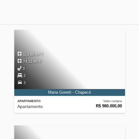
113,88 m² T
74,22 m² P
3
2
3
Maria Goretti - Chapecó
APARTAMENTO
Valor compra
R$ 980.000,00
Apartamento