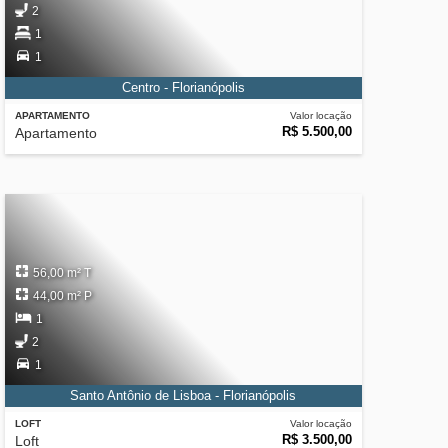
2
1
1
Centro - Florianópolis
APARTAMENTO
Valor locação
R$ 5.500,00
Apartamento
56,00 m² T
44,00 m² P
1
2
1
Santo Antônio de Lisboa - Florianópolis
LOFT
Valor locação
R$ 3.500,00
Loft