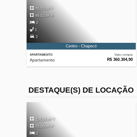
76,70 m² T
49,02 m² P
2
1
2
Centro - Chapecó
APARTAMENTO
Valor compra
R$ 360.304,90
Apartamento
DESTAQUE(S) DE LOCAÇÃO
116,08 m² T
70,00 m² P
2