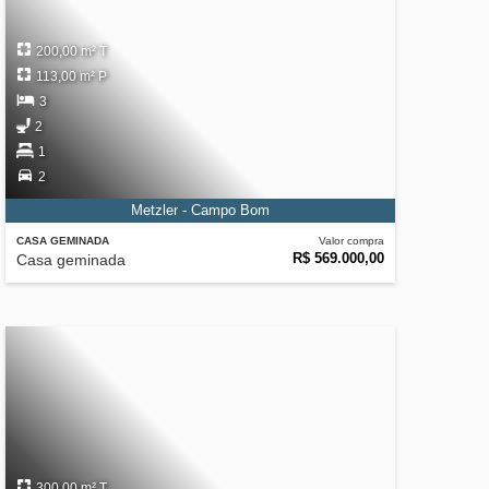
200,00 m² T
113,00 m² P
3
2
1
2
Metzler - Campo Bom
CASA GEMINADA
Valor compra
R$ 569.000,00
Casa geminada
300,00 m² T