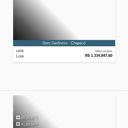
Dom Gerônimo - Chapecó
LOTE
Valor compra
R$ 1.334.847,60
Lote
60,00 m² T
41,00 m² P