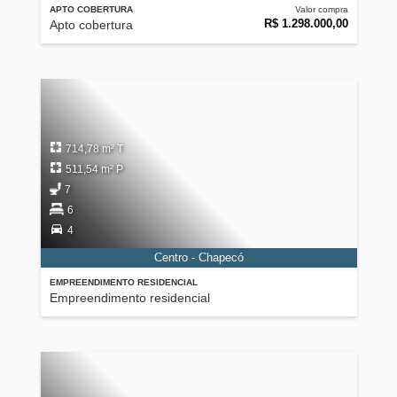
APTO COBERTURA
Valor compra
R$ 1.298.000,00
Apto cobertura
714,78 m² T
511,54 m² P
7
6
4
Centro - Chapecó
EMPREENDIMENTO RESIDENCIAL
Empreendimento residencial