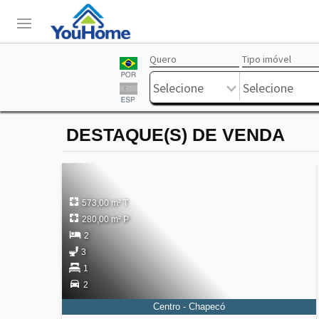
Quero
Tipo imóvel
Login
Livre
Selecione
Selecione
DESTAQUE(S) DE VENDA
573,00 m² T
280,00 m² P
2
3
1
2
Centro - Chapecó