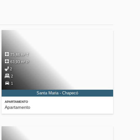
75,46 m² T
63,93 m² P
2
2
1
Santa Maria - Chapecó
APARTAMENTO
Apartamento