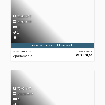
21,00 m² T
21,00 m² P
1
1
1
Saco dos Limões - Florianópolis
APARTAMENTO
Valor locação
R$ 2.400,00
Apartamento
70,00 m² T
202,00 m² P
2
1