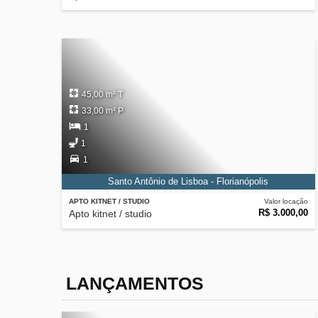
45,00 m² T
33,00 m² P
1
1
1
Santo Antônio de Lisboa - Florianópolis
APTO KITNET / STUDIO
Valor locação
R$ 3.000,00
Apto kitnet / studio
LANÇAMENTOS