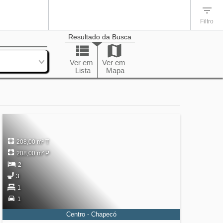
Filtro
Resultado da Busca
enação
Ver em
Ver em
Lista
Mapa
208,00 m² T
208,00 m² P
2
3
1
1
Centro - Chapecó