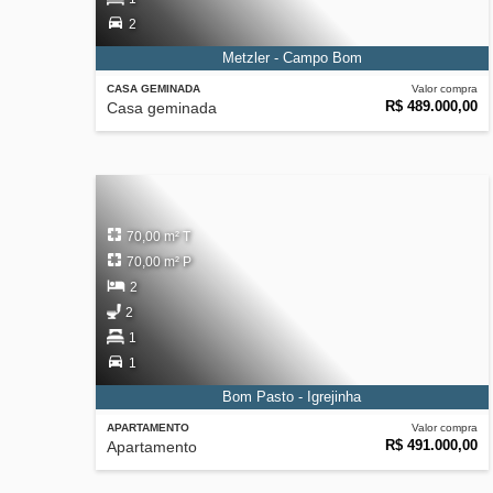
2
Metzler - Campo Bom
CASA GEMINADA
Valor compra
R$ 489.000,00
Casa geminada
70,00 m² T
70,00 m² P
2
2
1
1
Bom Pasto - Igrejinha
APARTAMENTO
Valor compra
R$ 491.000,00
Apartamento