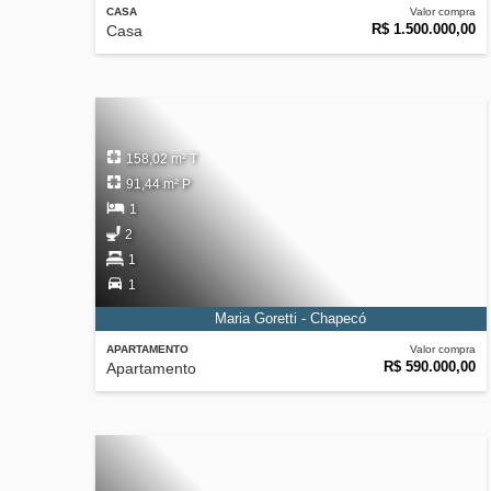
CASA
Valor compra
R$ 1.500.000,00
Casa
158,02 m² T
91,44 m² P
1
2
1
1
Maria Goretti - Chapecó
APARTAMENTO
Valor compra
R$ 590.000,00
Apartamento