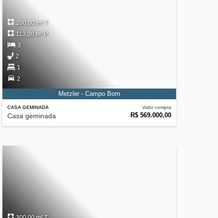
200,00 m² T
113,00 m² P
3
2
1
2
Metzler - Campo Bom
CASA GEMINADA
Valor compra
R$ 569.000,00
Casa geminada
300,00 m² T