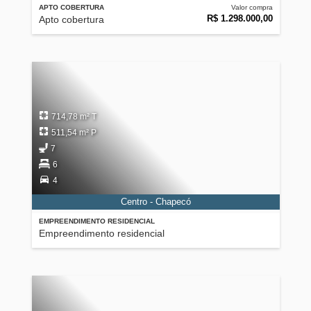
APTO COBERTURA
Valor compra
R$ 1.298.000,00
Apto cobertura
714,78 m² T
511,54 m² P
7
6
4
Centro - Chapecó
EMPREENDIMENTO RESIDENCIAL
Empreendimento residencial