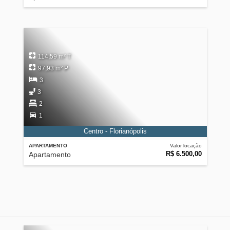
114,59 m² T
97,93 m² P
3
3
2
1
Centro - Florianópolis
APARTAMENTO
Valor locação
R$ 6.500,00
Apartamento