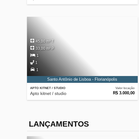
45,00 m² T
33,00 m² P
1
1
1
Santo Antônio de Lisboa - Florianópolis
APTO KITNET / STUDIO
Valor locação
R$ 3.000,00
Apto kitnet / studio
LANÇAMENTOS