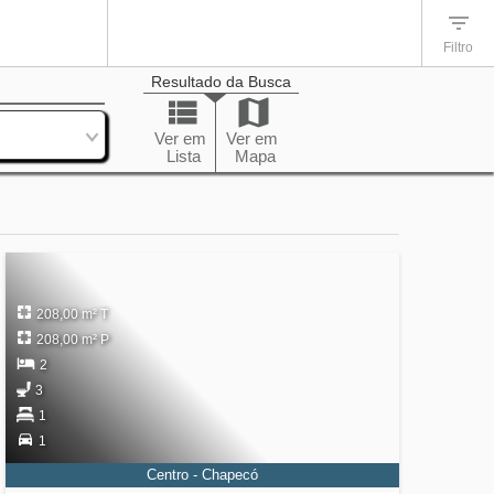
Filtro
Resultado da Busca
enação
Ver em
Ver em
Lista
Mapa
208,00 m² T
208,00 m² P
2
3
1
1
Centro - Chapecó