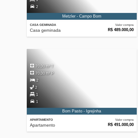
2
Metzler - Campo Bom
CASA GEMINADA
Valor compra
R$ 489.000,00
Casa geminada
70,00 m² T
70,00 m² P
2
2
1
1
Bom Pasto - Igrejinha
APARTAMENTO
Valor compra
R$ 491.000,00
Apartamento