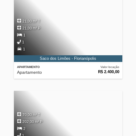
21,00 m² T
21,00 m² P
1
1
1
Saco dos Limões - Florianópolis
APARTAMENTO
Valor locação
R$ 2.400,00
Apartamento
70,00 m² T
202,00 m² P
2
1