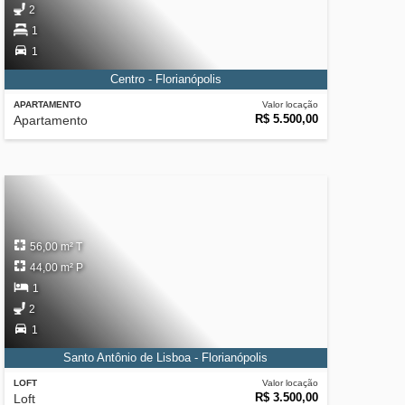
2
1
1
Centro - Florianópolis
APARTAMENTO
Valor locação
R$ 5.500,00
Apartamento
56,00 m² T
44,00 m² P
1
2
1
Santo Antônio de Lisboa - Florianópolis
LOFT
Valor locação
R$ 3.500,00
Loft