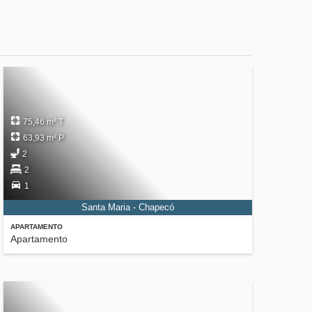
75,46 m² T
63,93 m² P
2
2
1
Santa Maria - Chapecó
APARTAMENTO
Apartamento