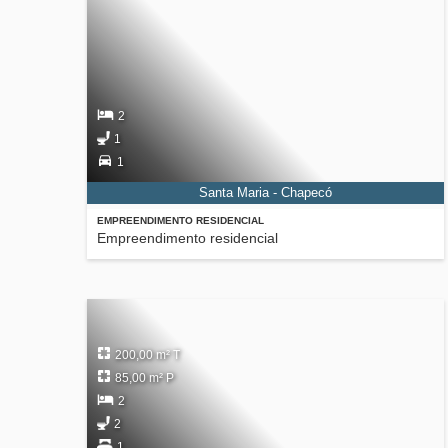
2
1
1
Santa Maria - Chapecó
EMPREENDIMENTO RESIDENCIAL
Empreendimento residencial
200,00 m² T
85,00 m² P
2
2
1