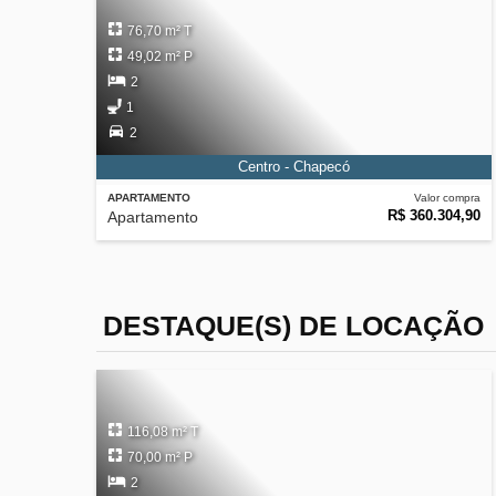
76,70 m² T
49,02 m² P
2
1
2
Centro - Chapecó
APARTAMENTO
Valor compra
R$ 360.304,90
Apartamento
DESTAQUE(S) DE LOCAÇÃO
116,08 m² T
70,00 m² P
2