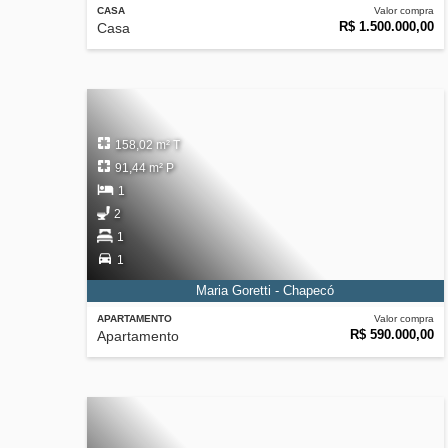
CASA
Valor compra
R$ 1.500.000,00
Casa
158,02 m² T
91,44 m² P
1
2
1
1
Maria Goretti - Chapecó
APARTAMENTO
Valor compra
R$ 590.000,00
Apartamento