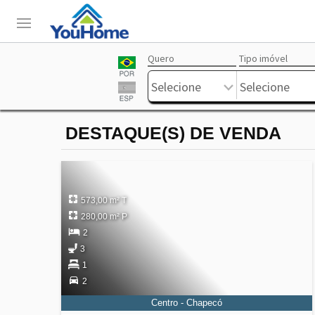
Quero
Tipo imóvel
Login
Livre
Selecione
Selecione
DESTAQUE(S) DE VENDA
573,00 m² T
280,00 m² P
2
3
1
2
Centro - Chapecó