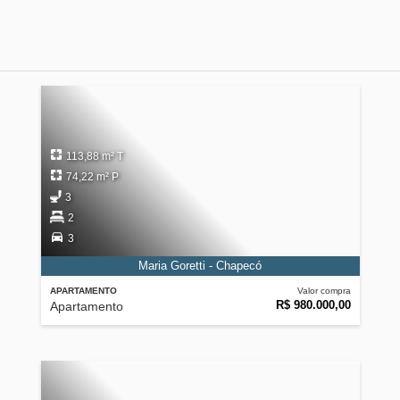
113,88 m² T
74,22 m² P
3
2
3
Maria Goretti - Chapecó
APARTAMENTO
Valor compra
R$ 980.000,00
Apartamento