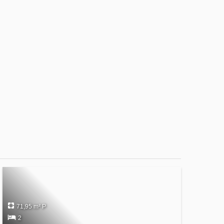
71,95 m² P
2