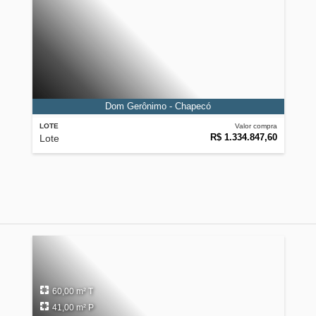
Dom Gerônimo - Chapecó
LOTE
Valor compra
R$ 1.334.847,60
Lote
60,00 m² T
41,00 m² P