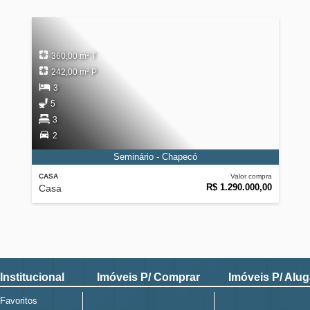
360,00 m² T
242,00 m² P
3
5
3
2
Seminário - Chapecó
CASA
Valor compra
R$ 1.290.000,00
Casa
Institucional
Imóveis P/ Comprar
Imóveis P/ Alug
Favoritos