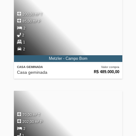
200,00 m² T
85,00 m² P
2
2
1
2
Metzler - Campo Bom
CASA GEMINADA
Valor compra
R$ 489.000,00
Casa geminada
70,00 m² T
202,00 m² P
2
1