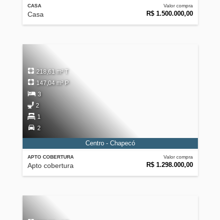
CASA
Valor compra
R$ 1.500.000,00
Casa
218,61 m² T
147,04 m² P
3
2
1
2
Centro - Chapecó
APTO COBERTURA
Valor compra
R$ 1.298.000,00
Apto cobertura