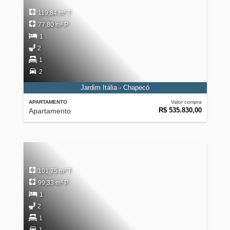
119,84 m² T
77,80 m² P
1
2
1
2
Jardim Itália - Chapecó
APARTAMENTO
Valor compra
R$ 535.830,00
Apartamento
101,75 m² T
99,33 m² P
1
2
1