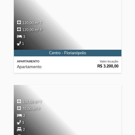
120,00 m² T
120,00 m² P
3
1
Centro - Florianópolis
APARTAMENTO
Valor locação
R$ 3.200,00
Apartamento
116,08 m² T
70,00 m² P
2
3
2