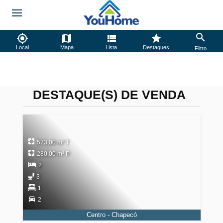
Local
Mapa
Lista
Destaques
Filtro
DESTAQUE(S) DE VENDA
573,00 m² T
280,00 m² P
2
3
1
2
Centro - Chapecó