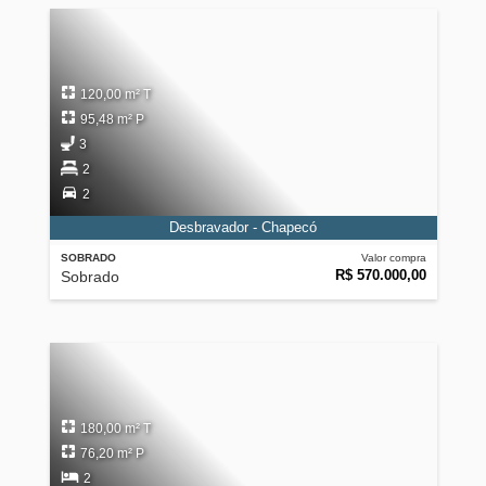
120,00 m² T
95,48 m² P
3
2
2
Desbravador - Chapecó
SOBRADO
Valor compra
R$ 570.000,00
Sobrado
180,00 m² T
76,20 m² P
2