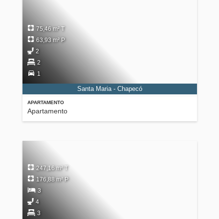
75,46 m² T
63,93 m² P
2
2
1
Santa Maria - Chapecó
APARTAMENTO
Apartamento
247,16 m² T
176,88 m² P
3
4
3