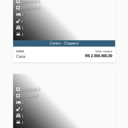
208,00 m² T
208,00 m² P
2
3
1
1
Centro - Chapecó
CASA
Valor compra
R$ 2.000.000,00
Casa
158,02 m² T
91,44 m² P
1
2
1
1