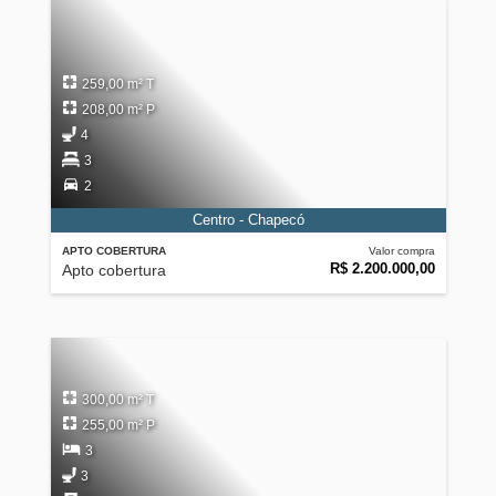
259,00 m² T
208,00 m² P
4
3
2
Centro - Chapecó
APTO COBERTURA
Valor compra
R$ 2.200.000,00
Apto cobertura
300,00 m² T
255,00 m² P
3
3