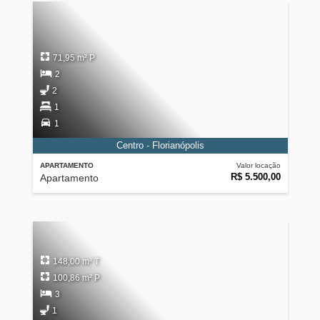
71,95 m² P
2
2
1
1
Centro - Florianópolis
APARTAMENTO
Valor locação
R$ 5.500,00
Apartamento
148,00 m² T
100,86 m² P
3
1