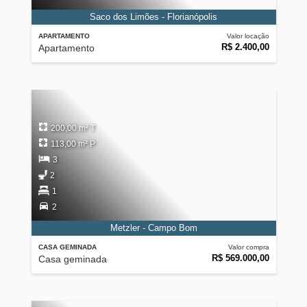
Saco dos Limões - Florianópolis
APARTAMENTO
Valor locação
R$ 2.400,00
Apartamento
200,00 m² T
113,00 m² P
3
2
1
2
Metzler - Campo Bom
CASA GEMINADA
Valor compra
R$ 569.000,00
Casa geminada