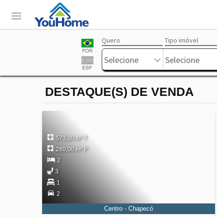
Quero
Tipo imóvel
Login
Livre
Selecione
Selecione
DESTAQUE(S) DE VENDA
573,00 m² T
280,00 m² P
2
3
1
2
Centro - Chapecó