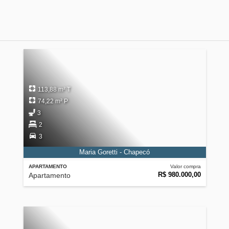
113,88 m² T
74,22 m² P
3
2
3
Maria Goretti - Chapecó
APARTAMENTO
Valor compra
R$ 980.000,00
Apartamento