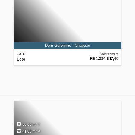
Dom Gerônimo - Chapecó
LOTE
Valor compra
R$ 1.334.847,60
Lote
60,00 m² T
41,00 m² P