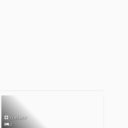
71,95 m² P
2