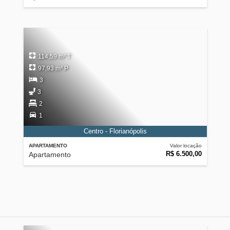
114,59 m² T
97,93 m² P
3
3
2
1
Centro - Florianópolis
APARTAMENTO
Valor locação
R$ 6.500,00
Apartamento