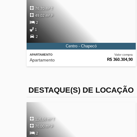
76,70 m² T
49,02 m² P
2
1
2
Centro - Chapecó
APARTAMENTO
Valor compra
R$ 360.304,90
Apartamento
DESTAQUE(S) DE LOCAÇÃO
116,08 m² T
70,00 m² P
2