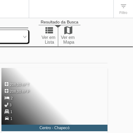
Filtro
Resultado da Busca
enação
Ver em
Ver em
Lista
Mapa
208,00 m² T
208,00 m² P
2
3
1
1
Centro - Chapecó