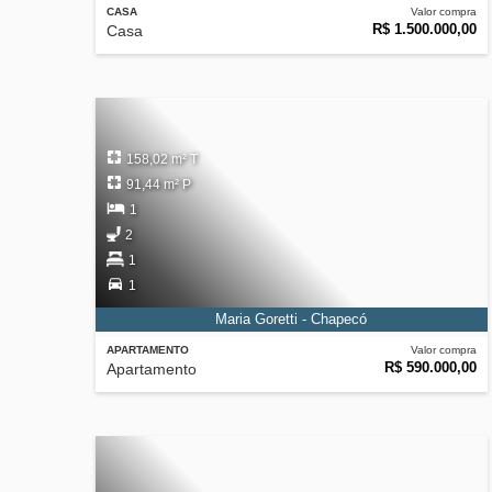
CASA
Valor compra
R$ 1.500.000,00
Casa
158,02 m² T
91,44 m² P
1
2
1
1
Maria Goretti - Chapecó
APARTAMENTO
Valor compra
R$ 590.000,00
Apartamento