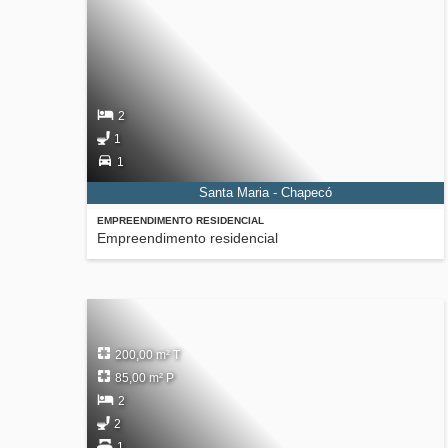
2
1
1
Santa Maria - Chapecó
EMPREENDIMENTO RESIDENCIAL
Empreendimento residencial
200,00 m² T
85,00 m² P
2
2
1