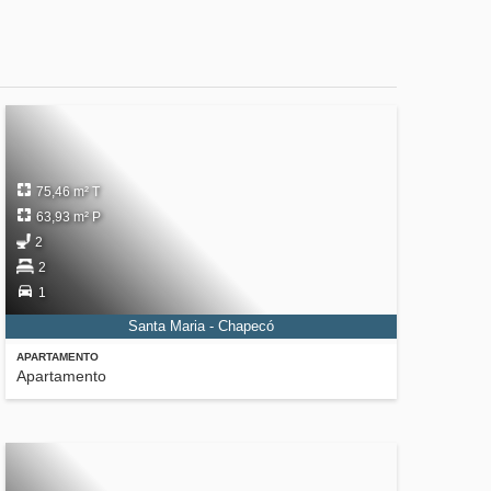
75,46 m² T
63,93 m² P
2
2
1
Santa Maria - Chapecó
APARTAMENTO
Apartamento