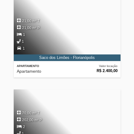
21,00 m² T
21,00 m² P
1
1
1
Saco dos Limões - Florianópolis
APARTAMENTO
Valor locação
R$ 2.400,00
Apartamento
70,00 m² T
202,00 m² P
2
1