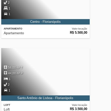
2
1
1
Centro - Florianópolis
APARTAMENTO
Valor locação
R$ 5.500,00
Apartamento
56,00 m² T
44,00 m² P
1
2
1
Santo Antônio de Lisboa - Florianópolis
LOFT
Valor locação
R$ 3.500,00
Loft