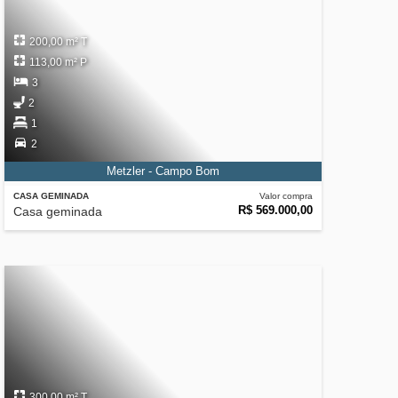
200,00 m² T
113,00 m² P
3
2
1
2
Metzler - Campo Bom
CASA GEMINADA
Valor compra
R$ 569.000,00
Casa geminada
300,00 m² T