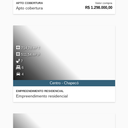
APTO COBERTURA
Valor compra
R$ 1.298.000,00
Apto cobertura
714,78 m² T
511,54 m² P
7
6
4
Centro - Chapecó
EMPREENDIMENTO RESIDENCIAL
Empreendimento residencial