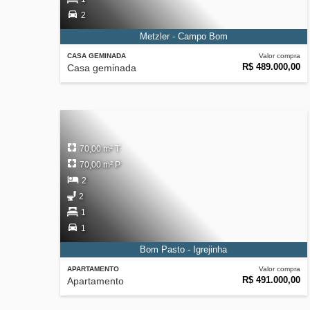
2
Metzler - Campo Bom
CASA GEMINADA
Valor compra
R$ 489.000,00
Casa geminada
70,00 m² T
70,00 m² P
2
2
1
1
Bom Pasto - Igrejinha
APARTAMENTO
Valor compra
R$ 491.000,00
Apartamento