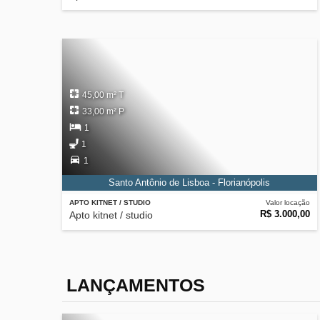
45,00 m² T
33,00 m² P
1
1
1
Santo Antônio de Lisboa - Florianópolis
APTO KITNET / STUDIO
Valor locação
R$ 3.000,00
Apto kitnet / studio
LANÇAMENTOS