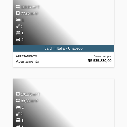
119,84 m² T
77,80 m² P
1
2
1
2
Jardim Itália - Chapecó
APARTAMENTO
Valor compra
R$ 535.830,00
Apartamento
101,75 m² T
99,33 m² P
1
2
1