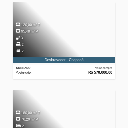
120,00 m² T
95,48 m² P
3
2
2
Desbravador - Chapecó
SOBRADO
Valor compra
R$ 570.000,00
Sobrado
180,00 m² T
76,20 m² P
2