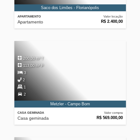
Saco dos Limões - Florianópolis
APARTAMENTO
Valor locação
R$ 2.400,00
Apartamento
200,00 m² T
113,00 m² P
3
2
1
2
Metzler - Campo Bom
CASA GEMINADA
Valor compra
R$ 569.000,00
Casa geminada