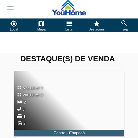
Local
Mapa
Lista
Destaques
Filtro
DESTAQUE(S) DE VENDA
573,00 m² T
280,00 m² P
2
3
1
2
Centro - Chapecó