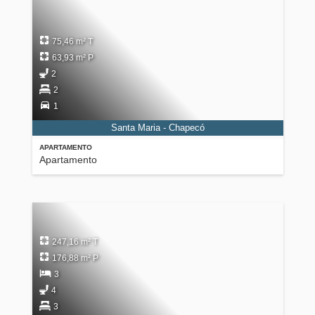
75,46 m² T
63,93 m² P
2
2
1
Santa Maria - Chapecó
APARTAMENTO
Apartamento
247,16 m² T
176,88 m² P
3
4
3