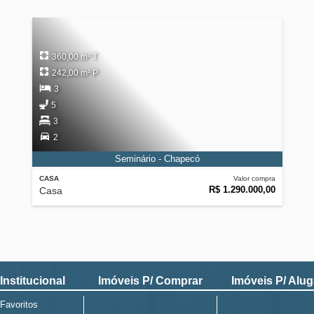
360,00 m² T
242,00 m² P
3
5
3
2
Seminário - Chapecó
CASA
Valor compra
R$ 1.290.000,00
Casa
Institucional
Imóveis P/ Comprar
Imóveis P/ Alug
Favoritos