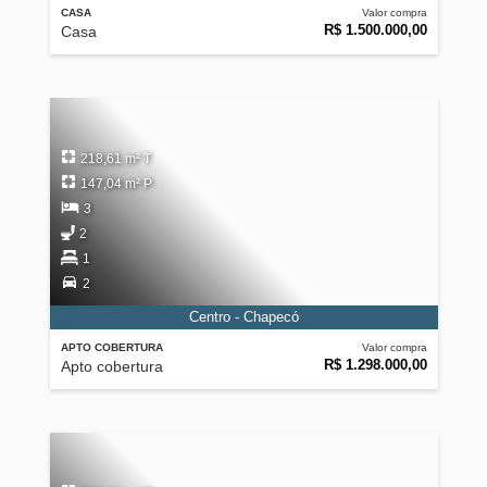
CASA
Valor compra
R$ 1.500.000,00
Casa
218,61 m² T
147,04 m² P
3
2
1
2
Centro - Chapecó
APTO COBERTURA
Valor compra
R$ 1.298.000,00
Apto cobertura