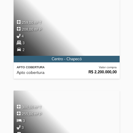
259,00 m² T
208,00 m² P
4
3
2
Centro - Chapecó
APTO COBERTURA
Valor compra
R$ 2.200.000,00
Apto cobertura
300,00 m² T
255,00 m² P
3
3