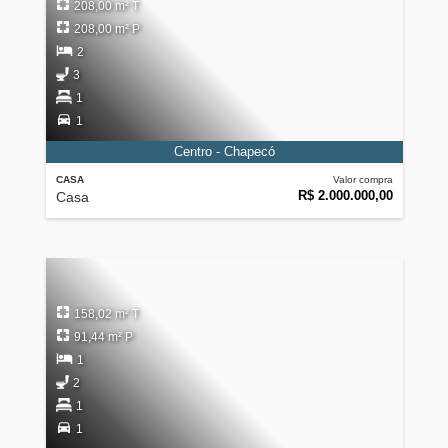
208,00 m² T
208,00 m² P
2
3
1
1
Centro - Chapecó
CASA
Valor compra
R$ 2.000.000,00
Casa
158,02 m² T
91,44 m² P
1
2
1
1