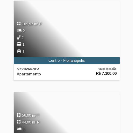
169,97 m² P
2
2
1
1
Centro - Florianópolis
APARTAMENTO
Valor locação
R$ 7.100,00
Apartamento
56,00 m² T
44,00 m² P
1