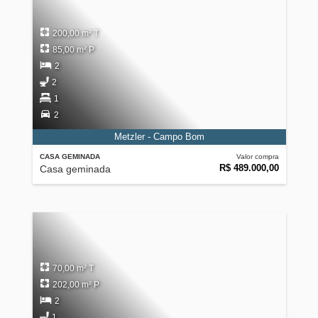
200,00 m² T
85,00 m² P
2
2
1
2
Metzler - Campo Bom
CASA GEMINADA
Valor compra
R$ 489.000,00
Casa geminada
70,00 m² T
202,00 m² P
2
1