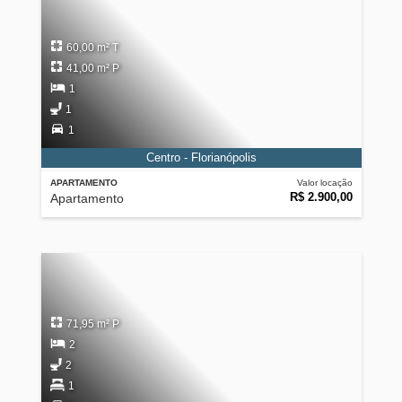
60,00 m² T
41,00 m² P
1
1
1
Centro - Florianópolis
APARTAMENTO
Valor locação
R$ 2.900,00
Apartamento
71,95 m² P
2
2
1