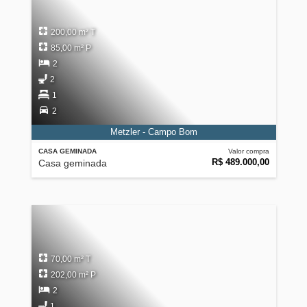
200,00 m² T
85,00 m² P
2
2
1
2
Metzler - Campo Bom
CASA GEMINADA
Valor compra
R$ 489.000,00
Casa geminada
70,00 m² T
202,00 m² P
2
1