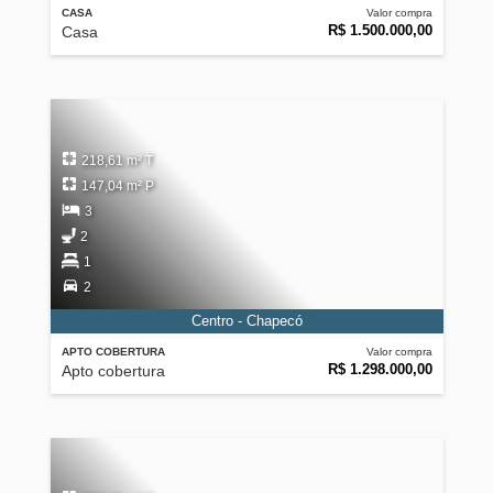
CASA
Valor compra
R$ 1.500.000,00
Casa
218,61 m² T
147,04 m² P
3
2
1
2
Centro - Chapecó
APTO COBERTURA
Valor compra
R$ 1.298.000,00
Apto cobertura