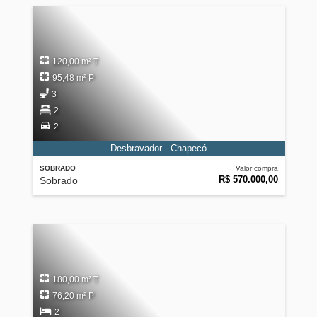
120,00 m² T
95,48 m² P
3
2
2
Desbravador - Chapecó
SOBRADO
Valor compra
R$ 570.000,00
Sobrado
180,00 m² T
76,20 m² P
2