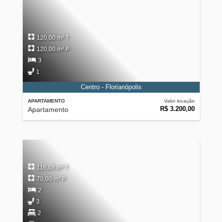
120,00 m² T
120,00 m² P
3
1
Centro - Florianópolis
APARTAMENTO
Valor locação
R$ 3.200,00
Apartamento
116,08 m² T
70,00 m² P
2
3
2