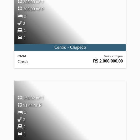
208,00 m² T
208,00 m² P
2
3
1
1
Centro - Chapecó
CASA
Valor compra
R$ 2.000.000,00
Casa
158,02 m² T
91,44 m² P
1
2
1
1