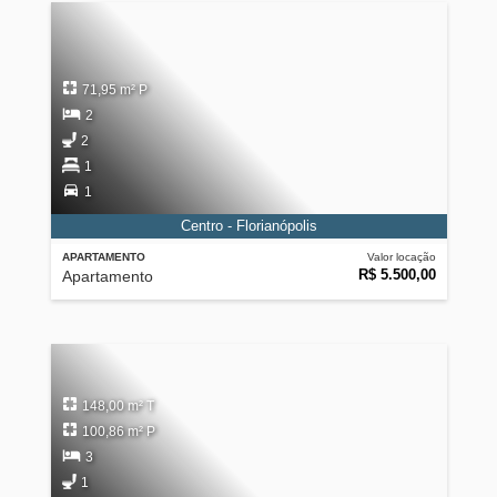
71,95 m² P
2
2
1
1
Centro - Florianópolis
APARTAMENTO
Valor locação
R$ 5.500,00
Apartamento
148,00 m² T
100,86 m² P
3
1