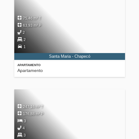
75,46 m² T
63,93 m² P
2
2
1
Santa Maria - Chapecó
APARTAMENTO
Apartamento
247,16 m² T
176,88 m² P
3
4
3