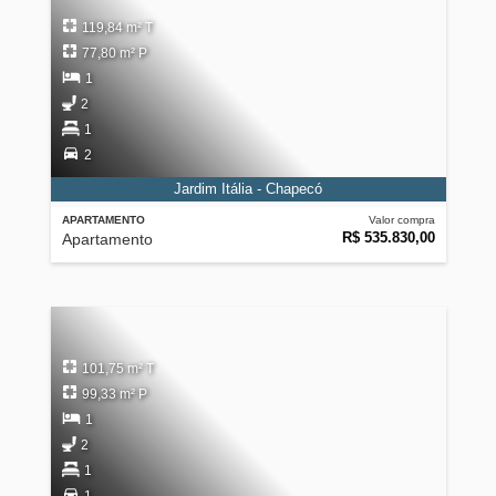
119,84 m² T
77,80 m² P
1
2
1
2
Jardim Itália - Chapecó
APARTAMENTO
Valor compra
R$ 535.830,00
Apartamento
101,75 m² T
99,33 m² P
1
2
1