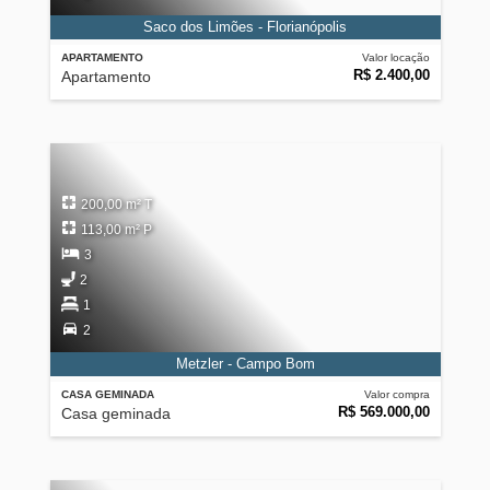
Saco dos Limões - Florianópolis
APARTAMENTO
Valor locação
R$ 2.400,00
Apartamento
200,00 m² T
113,00 m² P
3
2
1
2
Metzler - Campo Bom
CASA GEMINADA
Valor compra
R$ 569.000,00
Casa geminada