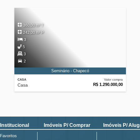
360,00 m² T
242,00 m² P
3
5
3
2
Seminário - Chapecó
CASA
Valor compra
R$ 1.290.000,00
Casa
Institucional
Imóveis P/ Comprar
Imóveis P/ Alug
Favoritos