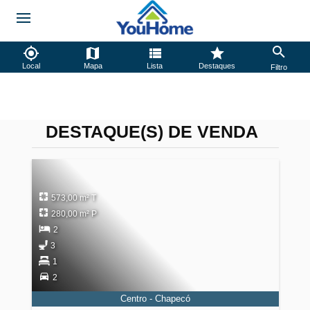
Local
Mapa
Lista
Destaques
Filtro
DESTAQUE(S) DE VENDA
573,00 m² T
280,00 m² P
2
3
1
2
Centro - Chapecó