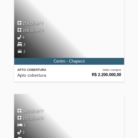
259,00 m² T
208,00 m² P
4
3
2
Centro - Chapecó
APTO COBERTURA
Valor compra
R$ 2.200.000,00
Apto cobertura
300,00 m² T
255,00 m² P
3
3