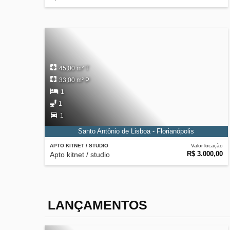
45,00 m² T
33,00 m² P
1
1
1
Santo Antônio de Lisboa - Florianópolis
APTO KITNET / STUDIO
Valor locação
R$ 3.000,00
Apto kitnet / studio
LANÇAMENTOS