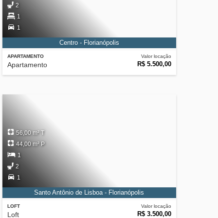
2
1
1
Centro - Florianópolis
APARTAMENTO
Valor locação
R$ 5.500,00
Apartamento
56,00 m² T
44,00 m² P
1
2
1
Santo Antônio de Lisboa - Florianópolis
LOFT
Valor locação
R$ 3.500,00
Loft