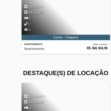
76,70 m² T
49,02 m² P
2
1
2
Centro - Chapecó
APARTAMENTO
Valor compra
R$ 360.304,90
Apartamento
DESTAQUE(S) DE LOCAÇÃO
116,08 m² T
70,00 m² P
2