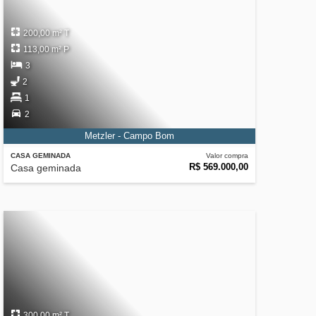
200,00 m² T
113,00 m² P
3
2
1
2
Metzler - Campo Bom
CASA GEMINADA
Valor compra
R$ 569.000,00
Casa geminada
300,00 m² T