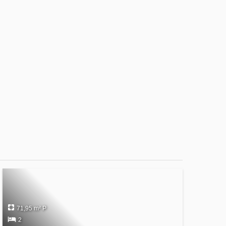
71,95 m² P
2