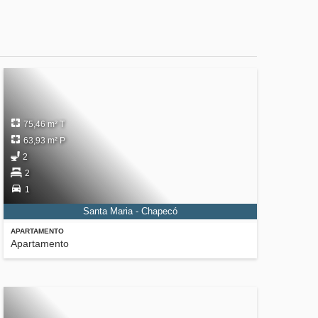
75,46 m² T
63,93 m² P
2
2
1
Santa Maria - Chapecó
APARTAMENTO
Apartamento