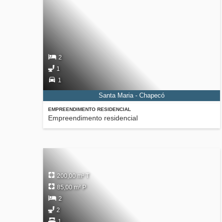
2
1
1
Santa Maria - Chapecó
EMPREENDIMENTO RESIDENCIAL
Empreendimento residencial
200,00 m² T
85,00 m² P
2
2
1