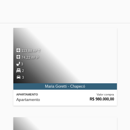
113,88 m² T
74,22 m² P
3
2
3
Maria Goretti - Chapecó
APARTAMENTO
Valor compra
R$ 980.000,00
Apartamento