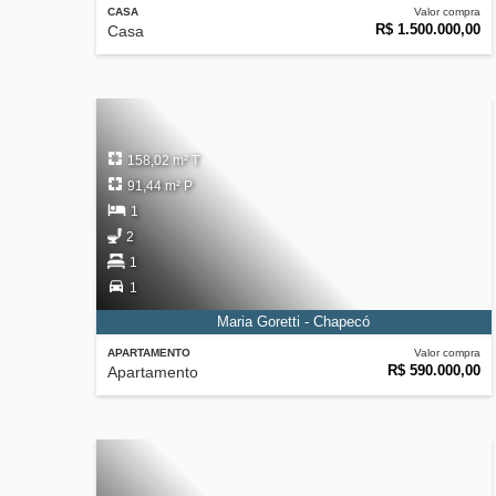
CASA
Valor compra
R$ 1.500.000,00
Casa
158,02 m² T
91,44 m² P
1
2
1
1
Maria Goretti - Chapecó
APARTAMENTO
Valor compra
R$ 590.000,00
Apartamento