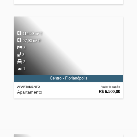
114,59 m² T
97,93 m² P
3
3
2
1
Centro - Florianópolis
APARTAMENTO
Valor locação
R$ 6.500,00
Apartamento