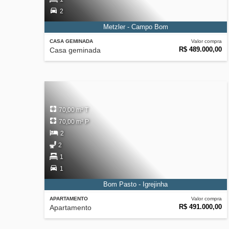
2
Metzler - Campo Bom
CASA GEMINADA
Valor compra
R$ 489.000,00
Casa geminada
70,00 m² T
70,00 m² P
2
2
1
1
Bom Pasto - Igrejinha
APARTAMENTO
Valor compra
R$ 491.000,00
Apartamento