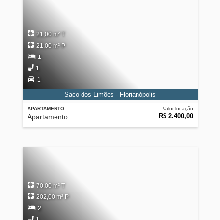
21,00 m² T
21,00 m² P
1
1
1
Saco dos Limões - Florianópolis
APARTAMENTO
Valor locação
R$ 2.400,00
Apartamento
70,00 m² T
202,00 m² P
2
1