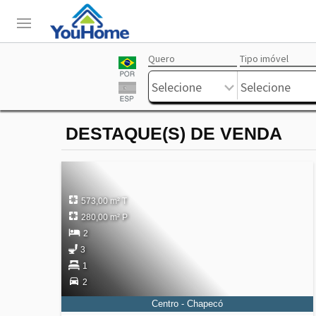
Quero
Tipo imóvel
Login
Livre
Selecione
Selecione
DESTAQUE(S) DE VENDA
573,00 m² T
280,00 m² P
2
3
1
2
Centro - Chapecó