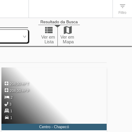
Filtro
Resultado da Busca
enação
Ver em
Ver em
Lista
Mapa
208,00 m² T
208,00 m² P
2
3
1
1
Centro - Chapecó