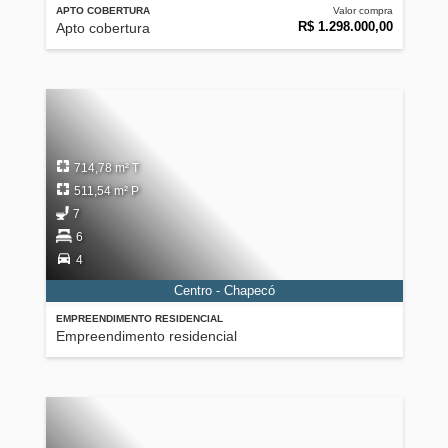
APTO COBERTURA
Valor compra
R$ 1.298.000,00
Apto cobertura
714,78 m² T
511,54 m² P
7
6
4
Centro - Chapecó
EMPREENDIMENTO RESIDENCIAL
Empreendimento residencial