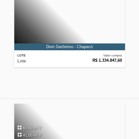
Dom Gerônimo - Chapecó
LOTE
Valor compra
R$ 1.334.847,60
Lote
60,00 m² T
41,00 m² P