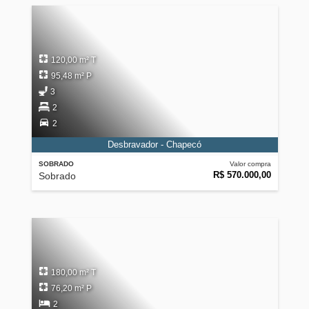
120,00 m² T
95,48 m² P
3
2
2
Desbravador - Chapecó
SOBRADO
Valor compra
R$ 570.000,00
Sobrado
180,00 m² T
76,20 m² P
2