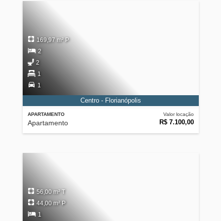
169,97 m² P
2
2
1
1
Centro - Florianópolis
APARTAMENTO
Valor locação
R$ 7.100,00
Apartamento
56,00 m² T
44,00 m² P
1