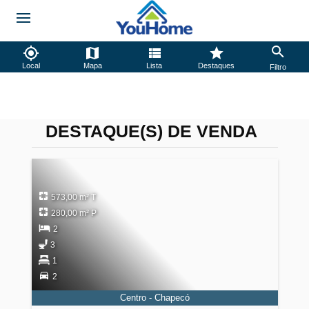
Local
Mapa
Lista
Destaques
Filtro
DESTAQUE(S) DE VENDA
573,00 m² T
280,00 m² P
2
3
1
2
Centro - Chapecó