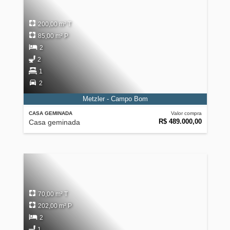
200,00 m² T
85,00 m² P
2
2
1
2
Metzler - Campo Bom
CASA GEMINADA
Valor compra
R$ 489.000,00
Casa geminada
70,00 m² T
202,00 m² P
2
1