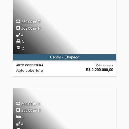
259,00 m² T
208,00 m² P
4
3
2
Centro - Chapecó
APTO COBERTURA
Valor compra
R$ 2.200.000,00
Apto cobertura
300,00 m² T
255,00 m² P
3
3