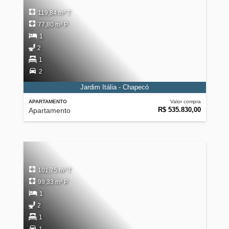
119,84 m² T
77,80 m² P
1
2
1
2
Jardim Itália - Chapecó
APARTAMENTO
Valor compra
R$ 535.830,00
Apartamento
101,75 m² T
99,33 m² P
1
2
1