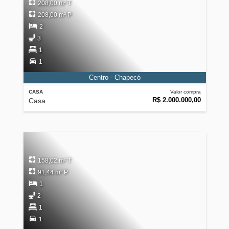
208,00 m² T
208,00 m² P
2
3
1
1
Centro - Chapecó
CASA
Valor compra
R$ 2.000.000,00
Casa
158,02 m² T
91,44 m² P
1
2
1
1