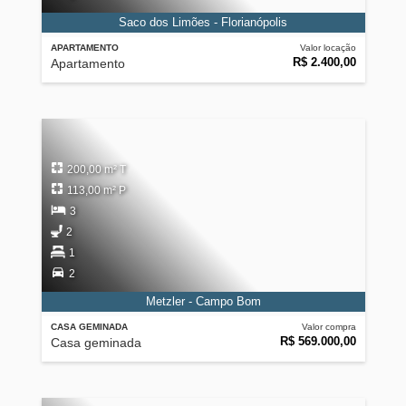
Saco dos Limões - Florianópolis
APARTAMENTO
Valor locação
R$ 2.400,00
Apartamento
200,00 m² T
113,00 m² P
3
2
1
2
Metzler - Campo Bom
CASA GEMINADA
Valor compra
R$ 569.000,00
Casa geminada