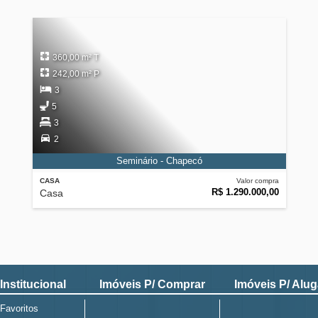
360,00 m² T
242,00 m² P
3
5
3
2
Seminário - Chapecó
CASA
Valor compra
R$ 1.290.000,00
Casa
Institucional
Imóveis P/ Comprar
Imóveis P/ Alug
Favoritos