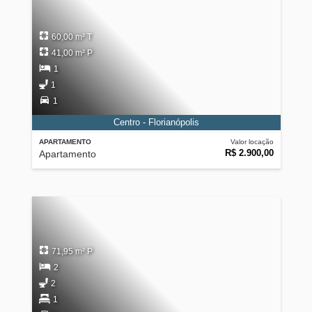
60,00 m² T
41,00 m² P
1
1
1
Centro - Florianópolis
APARTAMENTO
Valor locação
R$ 2.900,00
Apartamento
71,95 m² P
2
2
1