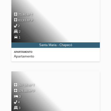
75,46 m² T
63,93 m² P
2
2
1
Santa Maria - Chapecó
APARTAMENTO
Apartamento
247,16 m² T
176,88 m² P
3
4
3