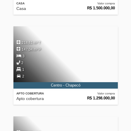
CASA
Valor compra
R$ 1.500.000,00
Casa
218,61 m² T
147,04 m² P
3
2
1
2
Centro - Chapecó
APTO COBERTURA
Valor compra
R$ 1.298.000,00
Apto cobertura